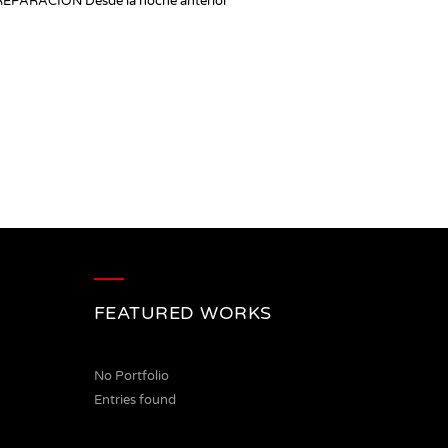
. PREPARACIÓN Desde la noche anterior
FEATURED WORKS
No Portfolio
Entries found