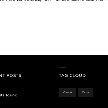
úcar 1/4 de libra de arroz muy blanco 1 Astilla de canela Canela en polvo
NT POSTS
TAG CLOUD
Manjar
Paisa
ts found