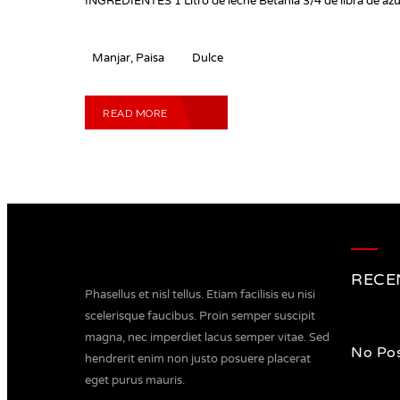
INGREDIENTES 1 Litro de leche Betania 3/4 de libra de az
Manjar
,
Paisa
Dulce
READ MORE
RECE
Phasellus et nisl tellus. Etiam facilisis eu nisi
scelerisque faucibus. Proin semper suscipit
magna, nec imperdiet lacus semper vitae. Sed
No Pos
hendrerit enim non justo posuere placerat
eget purus mauris.