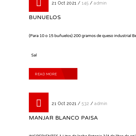
Posted on 21 Oct 2021
/
145
/
admin
BUÑUELOS
(Para 10 o 15 buñuelos) 200 gramos de queso industrial B
Sal
READ MORE
Posted on 21 Oct 2021
/
532
/
admin
MANJAR BLANCO PAISA